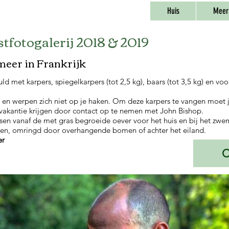
Huis
Meer 
tfotogalerij 2018 & 2019
meer in Frankrijk
d met karpers, spiegelkarpers (tot 2,5 kg), baars (tot 3,5 kg) en voor
ig en werpen zich niet op je haken. Om deze karpers te vangen moet je 
vakantie krijgen door contact op te nemen met John Bishop.
ssen vanaf de met gras begroeide oever voor het huis en bij het zwe
eken, omringd door overhangende bomen of achter het eiland.
er
C